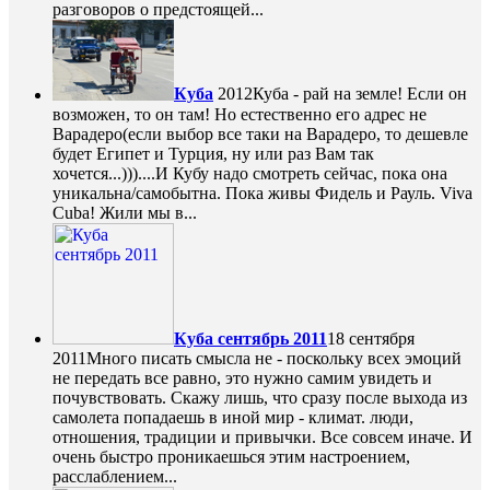
разговоров о предстоящей...
Куба
2012
Куба - рай на земле! Если он
возможен, то он там! Но естественно его адрес не
Варадеро(если выбор все таки на Варадеро, то дешевле
будет Египет и Турция, ну или раз Вам так
хочется...)))....И Кубу надо смотреть сейчас, пока она
уникальна/самобытна. Пока живы Фидель и Рауль. Viva
Cuba! Жили мы в...
Куба сентябрь 2011
18 сентября
2011
Много писать смысла не - поскольку всех эмоций
не передать все равно, это нужно самим увидеть и
почувствовать. Скажу лишь, что сразу после выхода из
самолета попадаешь в иной мир - климат. люди,
отношения, традиции и привычки. Все совсем иначе. И
очень быстро проникаешься этим настроением,
расслаблением...