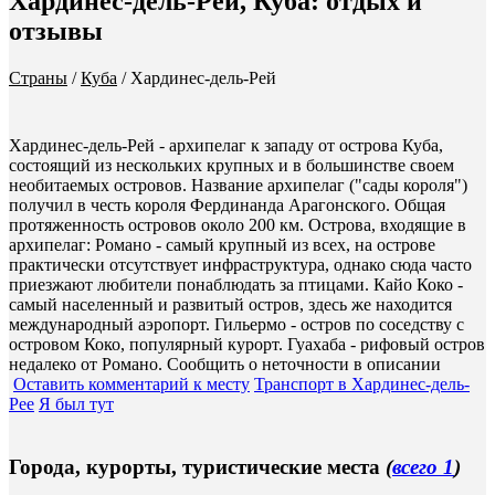
Хардинес-дель-Рей, Куба: отдых и
отзывы
Страны
/
Куба
/
Хардинес-дель-Рей
Хардинес-дель-Рей - архипелаг к западу от острова Куба,
состоящий из нескольких крупных и в большинстве своем
необитаемых островов. Название архипелаг ("сады короля")
получил в честь короля Фердинанда Арагонского. Общая
протяженность островов около 200 км. Острова, входящие в
архипелаг: Романо - самый крупный из всех, на острове
практически отсутствует инфраструктура, однако сюда часто
приезжают любители понаблюдать за птицами. Кайо Коко -
самый населенный и развитый остров, здесь же находится
международный аэропорт. Гильермо - остров по соседству с
островом Коко, популярный курорт. Гуахаба - рифовый остров
недалеко от Романо.
Сообщить о неточности в описании
Оставить комментарий к месту
Транспорт в Хардинес-дель-
Рее
Я был тут
Города, курорты, туристические места
(
всего 1
)