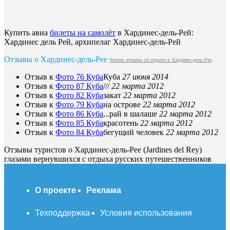
Купить авиа
билеты на самoлёт
в Хардинес-дель-Рей:
Хардинес дель Рей, архипелаг Хардинес-дель-Рей
Отзывы о Хардинес-дель-Рее
Читать отзывы об отдыхе в Хардинес-дель-Рее
Отзыв к
Фото 76 Куба
Куба
27 июня 2014
Отзыв к
Фото 87 Куба
///
22 марта 2012
Отзыв к
Фото 82 Куба
закат
22 марта 2012
Отзыв к
Фото 79 Куба
на острове
22 марта 2012
Отзыв к
Фото 86 Куба
...рай в шалаше
22 марта 2012
Отзыв к
Фото 85 Куба
красотень
22 марта 2012
Отзыв к
Фото 84 Куба
бегущий человек
22 марта 2012
Отзывы туристов о Хардинес-дель-Рее (Jardines del Rey)
глазами вернувшихся с отдыха русских путешественников
О проекте
Реклама
Техподдержка
Условия использования