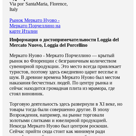
Via рог SantaMaria, Florence,
Italy
Рынок Меркато Нуово -
Меркато Порчеллино на
карте Италии
Информация о достопримечательности Loggia del
Mercato Nuovo, Loggia del Porcellino
Меркато Нуово - Меркато Порчеллино — крытый
рынок во Флоренции с безграничным количеством
сувенирной продукции. Это место всегда привлекает
туристов, поэтому здесь ежедневно царит веселье и
шум. В древние времена Меркато Нуово был местом
наказания бесчестных людей. По центру рынка и
сейчас находится громадная плита из мрамора, где
стоял виновник.
Торговую деятельность здесь развернули в XI веке, но
товары тогда были совершенно другие. В эпоху
Возрождения, например, на рынке торговали
золотыми слитками и ювелирной продукцией.
Некогда Меркато Нуово был центром роскоши.
Сейчас прийти сюда стоит как минимум ради