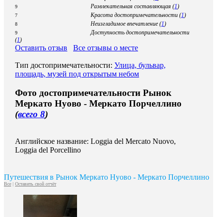
Развлекательная составляющая (
1
)
9
Красота достопримечательности (
1
)
7
Неизгладимое впечатление (
1
)
8
Доступность достопримечательности
9
(
1
)
Оставить отзыв
Все отзывы о месте
Тип достопримечательности:
Улица, бульвар,
площадь, музей под открытым небом
Фото достопримечательности Рынок
Меркато Нуово - Меркато Порчеллино
(
всего 8
)
Английское название: Loggia del Mercato Nuovo,
Loggia del Porcellino
Путешествия в Рынок Меркато Нуово - Меркато Порчеллино
Все
|
Оставить свой отчёт