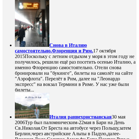
Снова в Италию
самостоятельно.Флоренция и Рим.
17 октября
2015
Поскольку с летним отдыхом у моря в этом году не
получилось, решили ещё раз посетить осенью Италию, а
именно Флоренцию самостоятельно. Отели снова
бронировали на "букинге", билеты на самолёт на сайте
"Аэрофлота". Перелёт в Рим, далее на "Леонардо
экспресс" на вокзал Термини в Риме. У нас уже были
билеты...
Италия раннехристианская
30 мая
2006
Тур был паломническим-22мая в Бари на День
Св.Николая.От Бреста на автобусе через Польшу,затем
Берлин,через австрийские Альпы в Падую,далее-