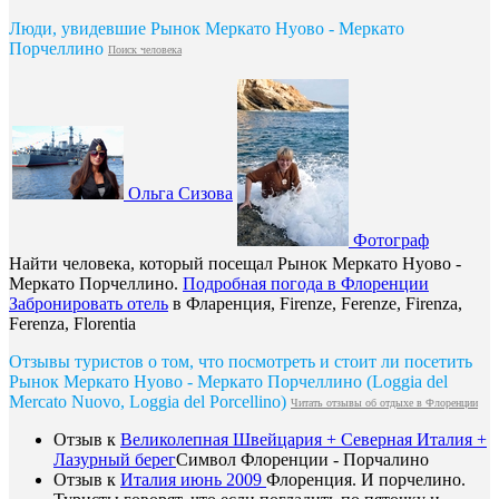
Люди, увидевшие Рынок Меркато Нуово - Меркато
Порчеллино
Поиск человека
Ольга Сизова
Фотограф
Найти человека, который посещал Рынок Меркато Нуово -
Меркато Порчеллино.
Подробная погода в Флоренции
Забронировать отель
в Фларенция, Firenze, Ferenze, Firenza,
Ferenza, Florentia
Отзывы туристов о том, что посмотреть и стоит ли посетить
Рынок Меркато Нуово - Меркато Порчеллино (Loggia del
Mercato Nuovo, Loggia del Porcellino)
Читать отзывы об отдыхе в Флоренции
Отзыв к
Великолепная Швейцария + Северная Италия +
Лазурный берег
Символ Флоренции - Порчалино
Отзыв к
Италия июнь 2009
Флоренция. И порчелино.