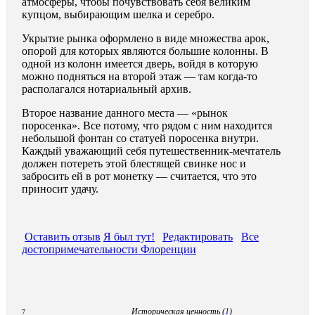
атмосферы, чтобы почувствовать себя великим
купцом, выбирающим шелка и серебро.
Укрытие рынка оформлено в виде множества арок,
опорой для которых являются большие колонны. В
одной из колонн имеется дверь, войдя в которую
можно подняться на второй этаж — там когда-то
располагался нотариальный архив.
Второе название данного места — «рынок
поросенка». Все потому, что рядом с ним находится
небольшой фонтан со статуей поросенка внутри.
Каждый уважающий себя путешественник-мечтатель
должен потереть этой блестящей свинке нос и
забросить ей в рот монетку — считается, что это
приносит удачу.
Оставить отзыв
Я был тут!
Редактировать
Все
достопримечательности Флоренции
Историческая ценность (
1
)
7