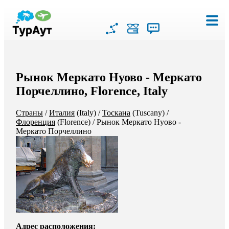
Рынок Меркато Нуово - Меркато
Порчеллино, Florence, Italy
Страны
/
Италия
(Italy)
/
Тоскана
(Tuscany)
/
Флоренция
(Florence)
/
Рынок Меркато Нуово -
Меркато Порчеллино
Адрес расположения: