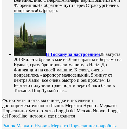
Венеция,Лидо,Салерно,Амальфи,Бари,Помпеи,Рим и
Флоренция.На обратном пути через Страсбург(очень
понравился!),Дрезден.
В Тоскану за настроением
28 августа
2013
Билеты брали в мае из Лапеенранты в Бергамо на
Ryanair, сразу бронировали машину в Hertz. До
Финляндии на своей машине. К слову, очень
понравилось - аэропорт малюсенький, 5 минут от
центра Лапы, все очень быстро и без проблем. В
Бергамо получили транспорт и через 4 часа были в
Тоскане. Под Луккой нас...
Фотоотчеты и отзывы о поездке и посещении
достопримечательности Рынок Меркато Нуово - Меркато
Порчеллино. Фото отчет о Loggia del Mercato Nuovo, Loggia
del Porcellino, история, где находится
Рынок Меркато Нуово - Меркато Порчеллино: подробная