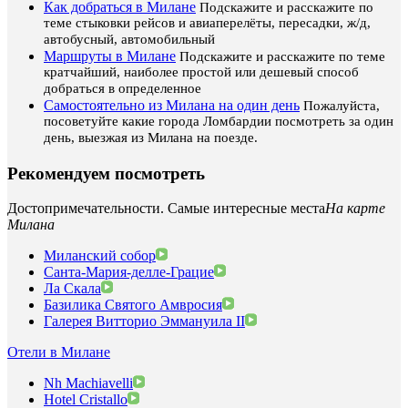
Как добраться в Милане
Подскажите и расскажите по
теме стыковки рейсов и авиаперелёты, пересадки, ж/д,
автобусный, автомобильный
Маршруты в Милане
Подскажите и расскажите по теме
кратчайший, наиболее простой или дешевый способ
добраться в определенное
Самостоятельно из Милана на один день
Пожалуйста,
посоветуйте какие города Ломбардии посмотреть за один
день, выезжая из Милана на поезде.
Рекомендуем посмотреть
Достопримечательности. Самые интересные места
На карте
Милана
Миланский собор
Санта-Мария-делле-Грацие
Ла Скала
Базилика Святого Амвросия
Галерея Витторио Эммануила II
Отели в Милане
Nh Machiavelli
Hotel Cristallo