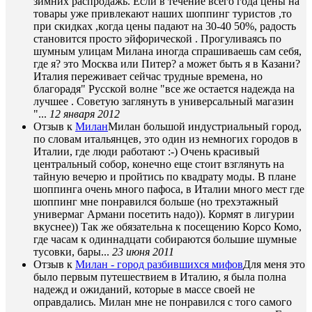
зимних распродажь. Если в течение всего года цены на
товары уже привлекают наших шоппинг туристов ,то
при скидках ,когда цены падают на 30-40 50%, радость
становится просто эйфорической . Прогуливаясь по
шумным улицам Милана иногда спрашиваешь сам себя,
где я? это Москва или Питер? а может быть я в Казани?
Италия переживает сейчас трудные времена, но
благорадя" Русской волне "все же остается надежда на
лучшее . Советую заглянуть в универсальный магазин
"...
12 января 2012
Отзыв к
Милан
Милан большой индустриальный город,
по словам итальянцев, это один из немногих городов в
Италии, где люди работают :-) Очень красивый
центральный собор, конечно еще стоит взглянуть на
тайную вечерю и пройтись по квадрату моды. В плане
шоппинга очень много пафоса, в Италии много мест где
шоппинг мне понравился больше (но трехэтажный
универмаг Армани посетить надо)). Кормят в лигурии
вкуснее)) Так же обязательна к посещению Корсо Комо,
где часам к одиннадцати собираются большие шумные
тусовки, бары...
23 июня 2011
Отзыв к
Милан - город разбившихся мифов
Для меня это
было первым путешествием в Италию, я была полна
надежд и ожиданий, которые в массе своей не
оправдались. Милан мне не понравился с того самого