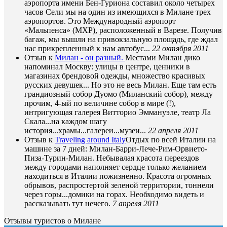
аэропорта имени Бен-Гуриона составил около четырех
часов Сели мы на один из имеющихся в Милане трех
аэропортов. Это Международный аэропорт
«Мальпенса» (MXP), расположенный в Варезе. Получив
багаж, мы вышли на привокзальную площадь, где ждал
нас прикрепленный к нам автобус...
22 октября 2011
Отзыв к
Милан - он разный.
Местами Милан дико
напоминал Москву: улицы в центре, ценники в
магазинах брендовой одежды, множество красивых
русских девушек... Но это не весь Милан. Еще там есть
грандиозный собор Дуомо (Миланский собор), между
прочим, 4-ый по величине собор в мире (!),
интригующая галерея Витторио Эммануэле, театр Ла
Скала...на каждом шагу
история...храмы...галереи...музеи...
22 апреля 2011
Отзыв к
Traveling around Italy
Отдых по всей Италии на
машине за 7 дней: Милан-Барри-Лече-Рим-Орвието-
Пиза-Турин-Милан. Небывалая красота переездов
между городами наполняет сердце только желанием
находиться в Италии пожизненно. Красота огромных
обрывов, распростертой зеленой территории, тоннели
через горы...домики на горах. Необходимо видеть и
рассказывать тут нечего.
7 апреля 2011
Отзывы туристов о Милане