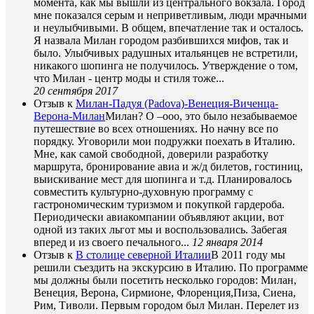
момента, как мы вышли из центрального вокзала. Город
мне показался серым и неприветливым, люди мрачными
и неулыбчивыми. В общем, впечатление так и осталось.
Я назвала Милан городом разбившихся мифов, так и
было. Улыбчивых радушных итальянцев не встретили,
никакого шопинга не получилось. Утверждение о том,
что Милан - центр моды и стиля тоже...
20 сентября 2017
Отзыв к
Милан-Падуя (Padova)-Венеция-Виченца-
Верона-Милан
Милан? О –ооо, это было незабываемое
путешествие во всех отношениях. Но начну все по
порядку. Уговорили мои подружки поехать в Италию.
Мне, как самой свободной, доверили разработку
маршрута, бронирование авиа и ж/д билетов, гостиниц,
выискивание мест для шопинга и т.д. Планировалось
совместить культурно-духовную программу с
гастрономическим туризмом и покупкой гардероба.
Периодически авиакомпании объявляют акции, вот
одной из таких льгот мы и воспользовались. Забегая
вперед и из своего печального...
12 января 2014
Отзыв к
В столице северной Италии
В 2011 году мы
решили съездить на экскурсию в Италию. По программе
мы должны были посетить несколько городов: Милан,
Венеция, Верона, Сирмионе, Флоренция,Пиза, Сиена,
Рим, Тиволи. Первым городом был Милан. Перелет из