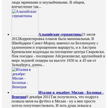
люди мрачными и неулыбчивыми. В общем,
впечатление так...
Альпийские серпантины
21 июля
2012
Корректировка планов была минимальная. В
Швейцарии Санкт-Мориц заменил на Беллинцону с
удлинением и упрощением маршрута, и в Австрии
Кримльские водопады на посещение центра Сваровски.
Пик поездки - посещение Айсризенвельт, крупнейшей в
мире ледовой пещеры на высоте 1650 м. в 45 км от
Зальцбурга, длина...
Италия в декабре: Милан - Болонья -
Венеция
9 декабря 2011
Так получилось, что подруга
позвала меня на футбол в Милан - ну а мне просто
хотело попутешествовать. И хоть душа лежала к