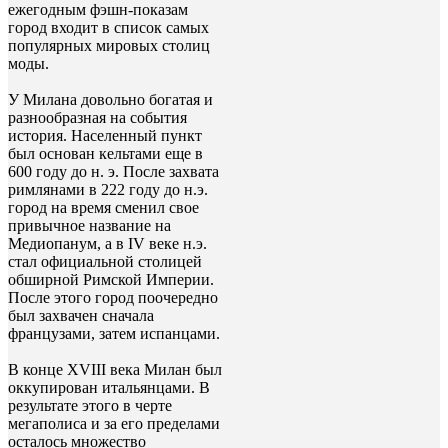
ежегодным фэшн-показам
город входит в список самых
популярных мировых столиц
моды.
У Милана довольно богатая и
разнообразная на события
история. Населенный пункт
был основан кельтами еще в
600 году до н. э. После захвата
римлянами в 222 году до н.э.
город на время сменил свое
привычное название на
Медиопанум, а в IV веке н.э.
стал официальной столицей
обширной Римской Империи.
После этого город поочередно
был захвачен сначала
французами, затем испанцами.
В конце XVIII века Милан был
оккупирован итальянцами. В
результате этого в черте
мегаполиса и за его пределами
осталось множество