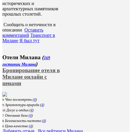
исторических и
архитектурных памятников
прошлых столетий.
Сообщить о неточности в
описании
Оставить
комментарий
Транспорт в
Милане
Я был тут
Отели Милана
(
169
)
гостиниц Милана
Бронирование отеля в
Милане онлайн с
ценами
Что посмотреть (
4
)
9
Архитектура-природа (
4
)
9
Досуг и отдых (
4
)
10
Отельная база (
4
)
7
Безопасность-чистота (
4
)
8
Цена-качество (
4
)
6
Добавить отзыв
Все рейтинги Милана