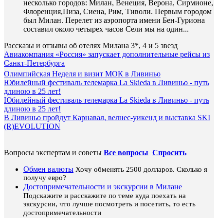
несколько городов: Милан, Венеция, Верона, Сирмионе,
Флоренция,Пиза, Сиена, Рим, Тиволи. Первым городом
был Милан. Перелет из аэропорта имени Бен-Гуриона
составил около четырех часов Сели мы на один...
Рассказы и отзывы об отелях Милана 3*, 4 и 5 звезд
Авиакомпания «Россия» запускает дополнительные рейсы из
Санкт-Петербурга
Олимпийская Неделя и визит МОК в Ливиньо
Юбилейный фестиваль телемарка La Skieda в Ливиньо - путь
длиною в 25 лет!
Юбилейный фестиваль телемарка La Skieda в Ливиньо - путь
длиною в 25 лет!
В Ливиньо пройдут Карнавал, велнес-уикенд и выставка SKI
(R)EVOLUTION
Вопросы экспертам и советы
Все вопросы
Спросить
Обмен валюты
Хочу обменять 2500 долларов. Сколько я
получу евро?
Достопримечательности и экскурсии в Милане
Подскажите и расскажите по теме куда поехать на
экскурсии, что лучше посмотреть и посетить, то есть
достопримечательности