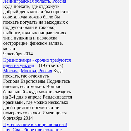
Ленинградская область
,
Россия
Куда поехать, где отдохнуть
добрый день хотели бы спросить
совета, куда можно было бы
поехать погулять на выходных с
подругой были в токсово,
выборге, южных направлениях
типа пушкина и павловска,
сестрорецке, финском заливе.
могли
9 октября 2014
Кризис жанра - срочно требуются
идеи на уикэнд
(19 ответов)
Москва
,
Москва
,
Россия
Куда
поехать, где отдохнуть
Господа Европоведы,Поделитесь
идеями, если можно. Вопрос
банальный - куда можно съездить
на 3-4 дня в апреле.Разыскивается
красивый , где можно несколько
дней приятно погулять и не
помереть со скуки. Имеющиеся
6 октября 2014
Путешествие в конце июля на 3
дня. Свадебное предложение