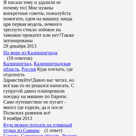
Я писала тему и удалили ее
почему то:( Мне нужны
конкретные советы, пожалуйста
помогите, едем на машину хонда
црв первая модель, немного
треснуто стекло лобовое на
таможне прокатит или нет?Также
затонированы
29 декабря 2013
На море из Калининграда
(19 ответов)
Калининград
,
Калининградская
область
,
Россия
Куда поехать, где
отдохнуть
Здравствуйте!Давно вас читал, но
всё как-то не решался написать. С
супругой давно планировали
поездку на машине по Европе.
Само путешествие не пугает -
много где ездили, да и после
Польских развязок всё
8 ноября 2013
Куда можно поехать на пляжный
отдых из Самары
(1 ответ)
Самара
,
Самарская область
,
Россия