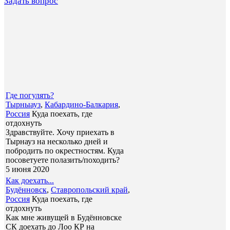
Задать вопрос
Где погулять?
Тырныауз
,
Кабардино-Балкария
,
Россия
Куда поехать, где
отдохнуть
Здравствуйте. Хочу приехать в
Тырнауз на несколько дней и
побродить по окрестностям. Куда
посоветуете полазить/походить?
5 июня 2020
Как доехать...
Будённовск
,
Ставропольский край
,
Россия
Куда поехать, где
отдохнуть
Как мне живущей в Будённовске
СК доехать до Лоо КР на