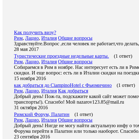
Как получить визу?
Рим
,
Лацио
,
Италия
Общие вопросы
Здравствуйте.Вопрос ,если человек не работает,что делать
28 мая 2017
Туристические проездные недельные карты.
(1 ответ)
Рим
,
Лацио
,
Италия
Общие вопросы
Собираемся в Рим в ноябре. Нас интересует есть ли в Рим
скидки. И еще вопрос: есть ли в Италии скидки на поездк
15 ноября 2016
как добраться до CiampinoHotel с Фьюмичино
(1 ответ)
Рим
,
Лацио
,
Италия
Как добраться
Добрый день! Пож-та, подскажите какой сайт может помоч
транспорты!). Спасибо! Мой nazarov123.85@mail.ru
31 октября 2016
Римский Форум, Палатин
(1 ответ)
Рим
,
Лацио
,
Италия
Общие вопросы
Добрый день! Нигде не могу найти актуальную инфу о т
Форума перейти в Палатин или только наоборот. Спасибо
23 сентября 2016