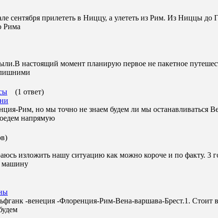
ле сентября прилететь в Ниццу, а улететь из Рим. Из Ниццы до Г
о Рима
были.В настоящий момент планирую первое не пакетное путешест
с лишними
сы
(1 ответ)
жни
ия-Рим, но мы точно не знаем будем ли мы останавливаться 
 поедем напрямую
ов)
аюсь изложить нашу ситуацию как можно короче и по факту. 3 г
и машину
ины
ьфганк -венеция -Флоренция-Рим-Вена-варшава-Брест.1. Стоит в
будем