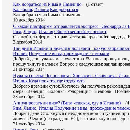
Как добраться из Рима в Ламецию
(1 ответ)
Калабрия
,
Италия
Как добраться
Как добраться из Рима в Ламецию
10 декабря 2014
С какой платформы отправляется экспресс «Леонардо да
Рим
,
Лацио
,
Италия
Общественный транспорт
С какой платформы отправляется экспресс «Леонардо да
3 декабря 2014
Три дня в Италии и неделя в Болгарии - какую запрашива
Италия
Получение визы, прохождение таможни
Добрый день, уважаемые участники!Заранее прошу прощени
прошу ткнуть пальцем.Вопрос в следующем: запланирова
31 октября 2014
Нужны советы: Черногория - Хорватия - Словения - Итал
Италия
Куда поехать, где отдохнуть
Доброго времени суток,Хотелось бы получить рекоменда
озера - Венеция - Болонья - Флоренция - Неаполь - Помпеи
23 октября 2014
Аннулировать ли визу? (Виза чешская, еду в Италию)
(4
Рим
,
Лацио
,
Италия
Получение визы, прохождение тамо
Добрый день!Столкнулся с неоднозначной ситуацией при 
живут в Чехии (не граждане ЕС), я к ним езжу в последне
21 октября 2014