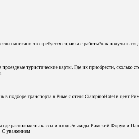
,если написано что требуется справка с работы?как получить тог
е проездные туристические карты. Где их приобрести, сколько ст
и
ь в подборе транспорта в Риме с отеля CiampinoHotel в цент Ри
ом где расположены кассы и входы/выходы Римский Форум и Пал
. С уважением