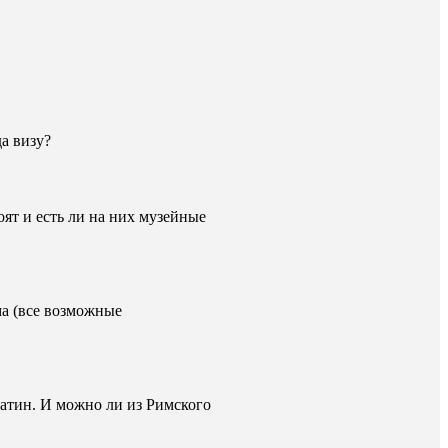
да визу?
оят и есть ли на них музейные
ма (все возможные
атин. И можно ли из Римского