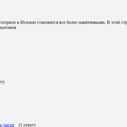
отрипе в Италию становятся все более навязчивыми. В этой стран
знатоком
ет)
о часов
(1 ответ)