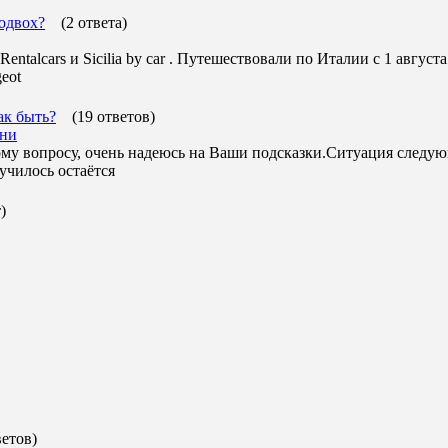
подвох?
(2 ответа)
alcars и Sicilia by car . Путешествовали по Италии с 1 августа
eot
ак быть?
(19 ответов)
жни
му вопросу, очень надеюсь на Ваши подсказки.Ситуация следую
лучилось остаётся
)
ветов)