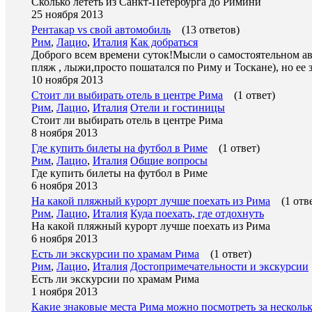
Сколько лететь из Санкт-Петербурга до Римини
25 ноября 2013
Рентакар vs свой автомобиль
(13 ответов)
Рим
,
Лацио
,
Италия
Как добраться
Доброго всем времени суток!Мысли о самостоятельном авт
пляж , лыжи,просто пошатался по Риму и Тоскане), но ее 
10 ноября 2013
Стоит ли выбирать отель в центре Рима
(1 ответ)
Рим
,
Лацио
,
Италия
Отели и гостиницы
Стоит ли выбирать отель в центре Рима
8 ноября 2013
Где купить билеты на футбол в Риме
(1 ответ)
Рим
,
Лацио
,
Италия
Общие вопросы
Где купить билеты на футбол в Риме
6 ноября 2013
На какой пляжный курорт лучше поехать из Рима
(1 отв
Рим
,
Лацио
,
Италия
Куда поехать, где отдохнуть
На какой пляжный курорт лучше поехать из Рима
6 ноября 2013
Есть ли экскурсии по храмам Рима
(1 ответ)
Рим
,
Лацио
,
Италия
Достопримечательности и экскурсии
Есть ли экскурсии по храмам Рима
1 ноября 2013
Какие знаковые места Рима можно посмотреть за нескольк