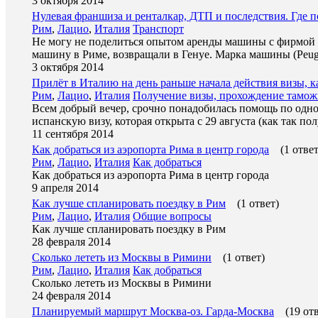
3 октября 2014
Нулевая франшиза и ренталкар, ДТП и последствия. Где 
Рим
,
Лацио
,
Италия
Транспорт
Не могу не поделиться опытом аренды машины с фирмой Rent
машину в Риме, возвращали в Генуе. Марка машины (Peug
3 октября 2014
Прилёт в Италию на день раньше начала действия визы, к
Рим
,
Лацио
,
Италия
Получение визы, прохождение тамо
Всем добрый вечер, срочно понадобилась помощь по одно
испанскую визу, которая открыта с 29 августа (как так по
11 сентября 2014
Как добраться из аэропорта Рима в центр города
(1 ответ
Рим
,
Лацио
,
Италия
Как добраться
Как добраться из аэропорта Рима в центр города
9 апреля 2014
Как лучше спланировать поездку в Рим
(1 ответ)
Рим
,
Лацио
,
Италия
Общие вопросы
Как лучше спланировать поездку в Рим
28 февраля 2014
Сколько лететь из Москвы в Римини
(1 ответ)
Рим
,
Лацио
,
Италия
Как добраться
Сколько лететь из Москвы в Римини
24 февраля 2014
Планируемый маршрут Москва-оз. Гарда-Москва
(19 от