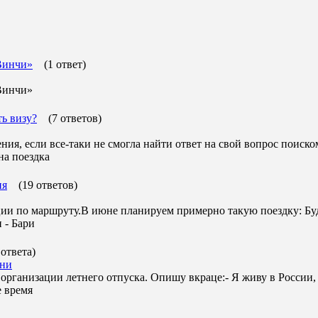
 Винчи»
(1 ответ)
 Винчи»
ть визу?
(7 ответов)
я, если все-таки не смогла найти ответ на свой вопрос поиском
на поездка
ия
(19 ответов)
ции по маршруту.В июне планируем примерно такую поездку: Бу
 - Бари
 ответа)
жни
организации летнего отпуска. Опишу вкраце:- Я живу в России,
е время