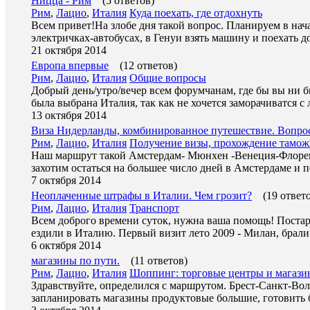
Ницца - Рим
(5 ответов)
Рим
,
Лацио
,
Италия
Куда поехать, где отдохнуть
Всем привет!На злобе дня такой вопрос. Планируем в нача
электричках-автобусах, в Генуи взять машину и поехать д
21 октября 2014
Европа впервые
(12 ответов)
Рим
,
Лацио
,
Италия
Общие вопросы
Добрый день/утро/вечер всем форумчанам, где бы вы ни 
была выбрана Италия, так как не хочется заморачиватся 
13 октября 2014
Виза Нидерланды, комбинированное путешествие. Вопро
Рим
,
Лацио
,
Италия
Получение визы, прохождение тамо
Наш маршрут такой Амстердам- Мюнхен -Венеция-Флоренц
захотим остаться на большее число дней в Амстердаме и
7 октября 2014
Неоплаченные штрафы в Италии. Чем грозит?
(19 ответ
Рим
,
Лацио
,
Италия
Транспорт
Всем доброго времени суток, нужна ваша помощь! Постар
ездили в Италию. Первый визит лето 2009 - Милан, брал
6 октября 2014
магазины по пути.
(11 ответов)
Рим
,
Лацио
,
Италия
Шоппинг: торговые центры и магаз
Здравствуйте, определился с маршрутом. Брест-Санкт-Вол
запланировать магазины продуктовые большие, готовить 